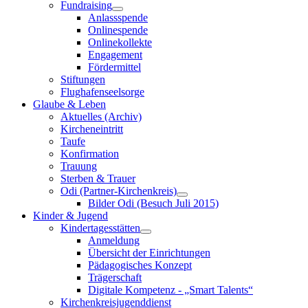
Fundraising
Anlassspende
Onlinespende
Onlinekollekte
Engagement
Fördermittel
Stiftungen
Flughafenseelsorge
Glaube & Leben
Aktuelles (Archiv)
Kircheneintritt
Taufe
Konfirmation
Trauung
Sterben & Trauer
Odi (Partner-Kirchenkreis)
Bilder Odi (Besuch Juli 2015)
Kinder & Jugend
Kindertagesstätten
Anmeldung
Übersicht der Einrichtungen
Pädagogisches Konzept
Trägerschaft
Digitale Kompetenz - „Smart Talents“
Kirchenkreisjugenddienst