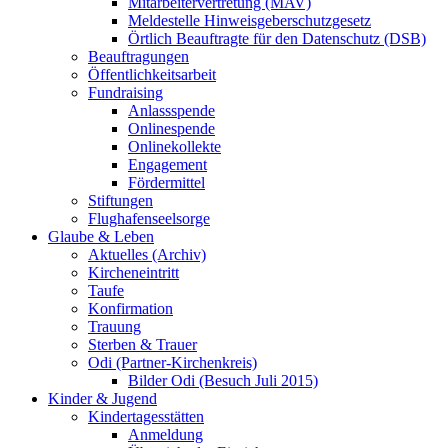
Mitarbeitervertretung (MAV)
Meldestelle Hinweisgeberschutzgesetz
Örtlich Beauftragte für den Datenschutz (DSB)
Beauftragungen
Öffentlichkeitsarbeit
Fundraising
Anlassspende
Onlinespende
Onlinekollekte
Engagement
Fördermittel
Stiftungen
Flughafenseelsorge
Glaube & Leben
Aktuelles (Archiv)
Kircheneintritt
Taufe
Konfirmation
Trauung
Sterben & Trauer
Odi (Partner-Kirchenkreis)
Bilder Odi (Besuch Juli 2015)
Kinder & Jugend
Kindertagesstätten
Anmeldung