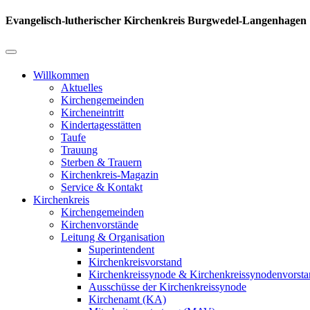
Evangelisch-lutherischer Kirchenkreis Burgwedel-Langenhagen
Willkommen
Aktuelles
Kirchengemeinden
Kircheneintritt
Kindertagesstätten
Taufe
Trauung
Sterben & Trauern
Kirchenkreis-Magazin
Service & Kontakt
Kirchenkreis
Kirchengemeinden
Kirchenvorstände
Leitung & Organisation
Superintendent
Kirchenkreisvorstand
Kirchenkreissynode & Kirchenkreissynodenvorst
Ausschüsse der Kirchenkreissynode
Kirchenamt (KA)