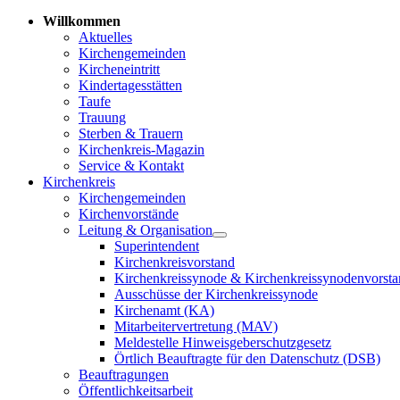
Willkommen
Aktuelles
Kirchengemeinden
Kircheneintritt
Kindertagesstätten
Taufe
Trauung
Sterben & Trauern
Kirchenkreis-Magazin
Service & Kontakt
Kirchenkreis
Kirchengemeinden
Kirchenvorstände
Leitung & Organisation
Superintendent
Kirchenkreisvorstand
Kirchenkreissynode & Kirchenkreissynodenvorst
Ausschüsse der Kirchenkreissynode
Kirchenamt (KA)
Mitarbeitervertretung (MAV)
Meldestelle Hinweisgeberschutzgesetz
Örtlich Beauftragte für den Datenschutz (DSB)
Beauftragungen
Öffentlichkeitsarbeit