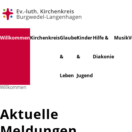
Navigation
Willkommen
Kirchenkreis
Glaube
Kinder
Hilfe &
Musik
V
überspringen
&
&
Diakonie
Leben
Jugend
Willkommen
Aktuelle
Meldungen