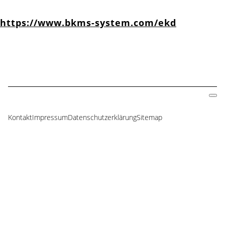
https://www.bkms-system.com/ekd
Kontakt
Impressum
Datenschutzerklärung
Sitemap
Navigation
überspringen