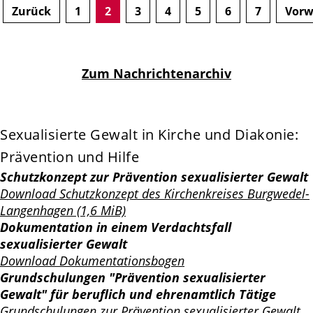
Zurück
1
2
3
4
5
6
7
Vorw
Zum Nachrichtenarchiv
Sexualisierte Gewalt in Kirche und Diakonie:
Prävention und Hilfe
Schutzkonzept zur Prävention sexualisierter Gewalt
Download Schutzkonzept des Kirchenkreises Burgwedel-
Langenhagen (1,6 MiB)
Dokumentation in einem Verdachtsfall
sexualisierter Gewalt
Download Dokumentationsbogen
Grundschulungen "Prävention sexualisierter
Gewalt" für beruflich und ehrenamtlich Tätige
Grundschulungen zur Prävention sexualisierter Gewalt