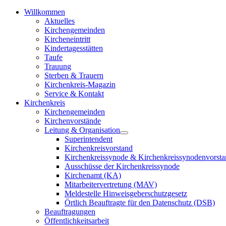
Willkommen
Aktuelles
Kirchengemeinden
Kircheneintritt
Kindertagesstätten
Taufe
Trauung
Sterben & Trauern
Kirchenkreis-Magazin
Service & Kontakt
Kirchenkreis
Kirchengemeinden
Kirchenvorstände
Leitung & Organisation
Superintendent
Kirchenkreisvorstand
Kirchenkreissynode & Kirchenkreissynodenvorst
Ausschüsse der Kirchenkreissynode
Kirchenamt (KA)
Mitarbeitervertretung (MAV)
Meldestelle Hinweisgeberschutzgesetz
Örtlich Beauftragte für den Datenschutz (DSB)
Beauftragungen
Öffentlichkeitsarbeit