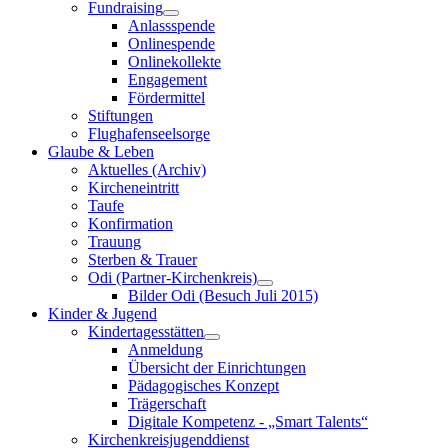
Fundraising
Anlassspende
Onlinespende
Onlinekollekte
Engagement
Fördermittel
Stiftungen
Flughafenseelsorge
Glaube & Leben
Aktuelles (Archiv)
Kircheneintritt
Taufe
Konfirmation
Trauung
Sterben & Trauer
Odi (Partner-Kirchenkreis)
Bilder Odi (Besuch Juli 2015)
Kinder & Jugend
Kindertagesstätten
Anmeldung
Übersicht der Einrichtungen
Pädagogisches Konzept
Trägerschaft
Digitale Kompetenz - „Smart Talents“
Kirchenkreisjugenddienst