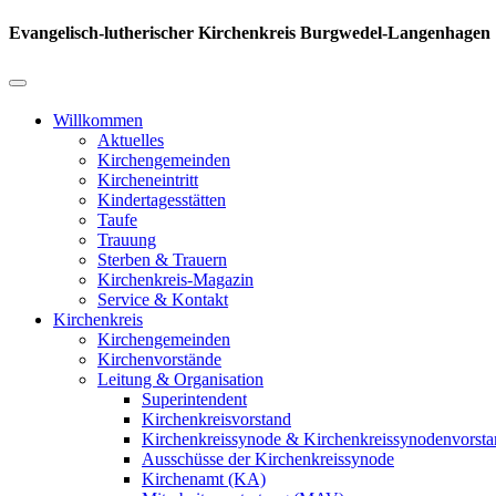
Evangelisch-lutherischer Kirchenkreis Burgwedel-Langenhagen
Willkommen
Aktuelles
Kirchengemeinden
Kircheneintritt
Kindertagesstätten
Taufe
Trauung
Sterben & Trauern
Kirchenkreis-Magazin
Service & Kontakt
Kirchenkreis
Kirchengemeinden
Kirchenvorstände
Leitung & Organisation
Superintendent
Kirchenkreisvorstand
Kirchenkreissynode & Kirchenkreissynodenvorst
Ausschüsse der Kirchenkreissynode
Kirchenamt (KA)