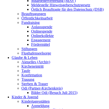
Mitarbeitervertretung (MAV)
Meldestelle Hinweisgeberschutzgesetz
Örtlich Beauftragte für den Datenschutz (DSB)
Beauftragungen
Öffentlichkeitsarbeit
Fundraising
Anlassspende
Onlinespende
Onlinekollekte
Engagement
Fördermittel
Stiftungen
Flughafenseelsorge
Glaube & Leben
Aktuelles (Archiv)
Kircheneintritt
Taufe
Konfirmation
Trauung
Sterben & Trauer
Odi (Partner-Kirchenkreis)
Bilder Odi (Besuch Juli 2015)
Kinder & Jugend
Kindertagesstätten
Anmeldung