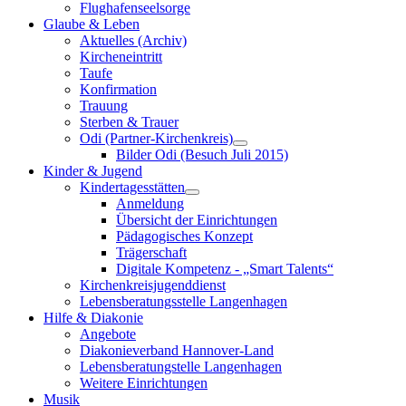
Flughafenseelsorge
Glaube & Leben
Aktuelles (Archiv)
Kircheneintritt
Taufe
Konfirmation
Trauung
Sterben & Trauer
Odi (Partner-Kirchenkreis)
Bilder Odi (Besuch Juli 2015)
Kinder & Jugend
Kindertagesstätten
Anmeldung
Übersicht der Einrichtungen
Pädagogisches Konzept
Trägerschaft
Digitale Kompetenz - „Smart Talents“
Kirchenkreisjugenddienst
Lebensberatungsstelle Langenhagen
Hilfe & Diakonie
Angebote
Diakonieverband Hannover-Land
Lebensberatungstelle Langenhagen
Weitere Einrichtungen
Musik