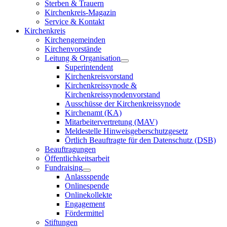
Sterben & Trauern
Kirchenkreis-Magazin
Service & Kontakt
Kirchenkreis
Kirchengemeinden
Kirchenvorstände
Leitung & Organisation
Superintendent
Kirchenkreisvorstand
Kirchenkreissynode &
Kirchenkreissynodenvorstand
Ausschüsse der Kirchenkreissynode
Kirchenamt (KA)
Mitarbeitervertretung (MAV)
Meldestelle Hinweisgeberschutzgesetz
Örtlich Beauftragte für den Datenschutz (DSB)
Beauftragungen
Öffentlichkeitsarbeit
Fundraising
Anlassspende
Onlinespende
Onlinekollekte
Engagement
Fördermittel
Stiftungen