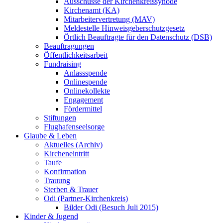
Ausschüsse der Kirchenkreissynode
Kirchenamt (KA)
Mitarbeitervertretung (MAV)
Meldestelle Hinweisgeberschutzgesetz
Örtlich Beauftragte für den Datenschutz (DSB)
Beauftragungen
Öffentlichkeitsarbeit
Fundraising
Anlassspende
Onlinespende
Onlinekollekte
Engagement
Fördermittel
Stiftungen
Flughafenseelsorge
Glaube & Leben
Aktuelles (Archiv)
Kircheneintritt
Taufe
Konfirmation
Trauung
Sterben & Trauer
Odi (Partner-Kirchenkreis)
Bilder Odi (Besuch Juli 2015)
Kinder & Jugend