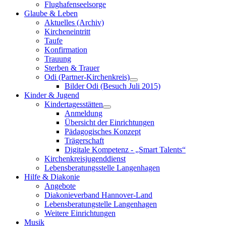
Flughafenseelsorge
Glaube & Leben
Aktuelles (Archiv)
Kircheneintritt
Taufe
Konfirmation
Trauung
Sterben & Trauer
Odi (Partner-Kirchenkreis)
Bilder Odi (Besuch Juli 2015)
Kinder & Jugend
Kindertagesstätten
Anmeldung
Übersicht der Einrichtungen
Pädagogisches Konzept
Trägerschaft
Digitale Kompetenz - „Smart Talents“
Kirchenkreisjugenddienst
Lebensberatungsstelle Langenhagen
Hilfe & Diakonie
Angebote
Diakonieverband Hannover-Land
Lebensberatungstelle Langenhagen
Weitere Einrichtungen
Musik