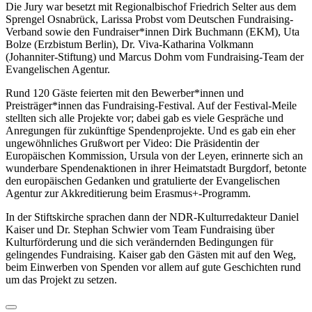
Die Jury war besetzt mit Regionalbischof Friedrich Selter aus dem
Sprengel Osnabrück, Larissa Probst vom Deutschen Fundraising-
Verband sowie den Fundraiser*innen Dirk Buchmann (EKM), Uta
Bolze (Erzbistum Berlin), Dr. Viva-Katharina Volkmann
(Johanniter-Stiftung) und Marcus Dohm vom Fundraising-Team der
Evangelischen Agentur.
Rund 120 Gäste feierten mit den Bewerber*innen und
Preisträger*innen das Fundraising-Festival. Auf der Festival-Meile
stellten sich alle Projekte vor; dabei gab es viele Gespräche und
Anregungen für zukünftige Spendenprojekte. Und es gab ein eher
ungewöhnliches Grußwort per Video: Die Präsidentin der
Europäischen Kommission, Ursula von der Leyen, erinnerte sich an
wunderbare Spendenaktionen in ihrer Heimatstadt Burgdorf, betonte
den europäischen Gedanken und gratulierte der Evangelischen
Agentur zur Akkreditierung beim Erasmus+-Programm.
In der Stiftskirche sprachen dann der NDR-Kulturredakteur Daniel
Kaiser und Dr. Stephan Schwier vom Team Fundraising über
Kulturförderung und die sich verändernden Bedingungen für
gelingendes Fundraising. Kaiser gab den Gästen mit auf den Weg,
beim Einwerben von Spenden vor allem auf gute Geschichten rund
um das Projekt zu setzen.