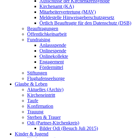
Ausschüsse der Kirchenkreissynode
Kirchenamt (KA)
Mitarbeitervertretung (MAV)
Meldestelle Hinweisgeberschutzgesetz
Örtlich Beauftragte für den Datenschutz (DSB)
Beauftragungen
Öffentlichkeitsarbeit
Fundraising
Anlassspende
Onlinespende
Onlinekollekte
Engagement
Fördermittel
Stiftungen
Flughafenseelsorge
Glaube & Leben
Aktuelles (Archiv)
Kircheneintritt
Taufe
Konfirmation
Trauung
Sterben & Trauer
Odi (Partner-Kirchenkreis)
Bilder Odi (Besuch Juli 2015)
Kinder & Jugend