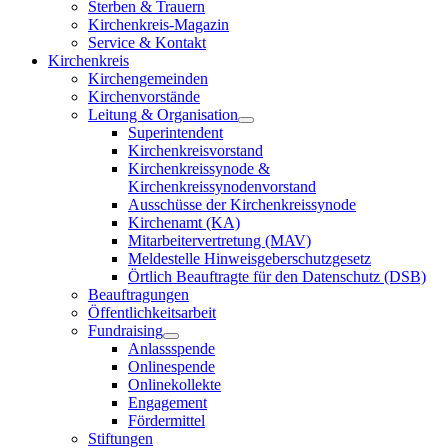
Sterben & Trauern
Kirchenkreis-Magazin
Service & Kontakt
Kirchenkreis
Kirchengemeinden
Kirchenvorstände
Leitung & Organisation
Superintendent
Kirchenkreisvorstand
Kirchenkreissynode &
Kirchenkreissynodenvorstand
Ausschüsse der Kirchenkreissynode
Kirchenamt (KA)
Mitarbeitervertretung (MAV)
Meldestelle Hinweisgeberschutzgesetz
Örtlich Beauftragte für den Datenschutz (DSB)
Beauftragungen
Öffentlichkeitsarbeit
Fundraising
Anlassspende
Onlinespende
Onlinekollekte
Engagement
Fördermittel
Stiftungen