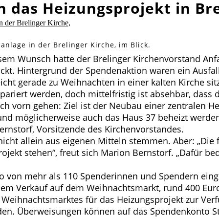
n das Heizungsprojekt in Br
nlage in der Brelinger Kirche, im Blick.
 diesem Wunsch hatte der Brelinger Kirchenvorstand A
ickt. Hintergrund der Spendenaktion waren ein Ausfal
icht gerade zu Weihnachten in einer kalten Kirche si
pariert werden, doch mittelfristig ist absehbar, das
ach vorn gehen: Ziel ist der Neubau einer zentralen H
und möglicherweise auch das Haus 37 beheizt werden
ernstorf, Vorsitzende des Kirchenvorstandes.
icht allein aus eigenen Mitteln stemmen. Aber: „Die f
rojekt stehen“, freut sich Marion Bernstorf. „Dafür b
ro von mehr als 110 Spenderinnen und Spendern eing
dem Verkauf auf dem Weihnachtsmarkt, rund 400 Eur
 Weihnachtsmarktes für das Heizungsprojekt zur Verfü
rden. Überweisungen können auf das Spendenkonto St.