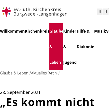
Navigation
Suchen
Willkommen
Kirchenkreis
Glaube
Kinder
Hilfe &
Musik
V
überspringen
&
&
Diakonie
Leben
Jugend
Glaube & Leben
Aktuelles (Archiv)
28. September 2021
„Es kommt nicht