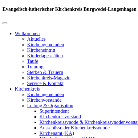
Evangelisch-lutherischer Kirchenkreis Burgwedel-Langenhagen
Willkommen
Aktuelles
Kirchengemeinden
Kircheneintritt
Kindertagesstätten
Taufe
Trauung
Sterben & Trauern
Kirchenkreis-Magazin
Service & Kontakt
Kirchenkreis
Kirchengemeinden
Kirchenvorstände
Leitung & Organisation
Superintendent
Kirchenkreisvorstand
Kirchenkreissynode & Kirchenkreissynodenvorst
Ausschüsse der Kirchenkreissynode
Kirchenamt (KA)