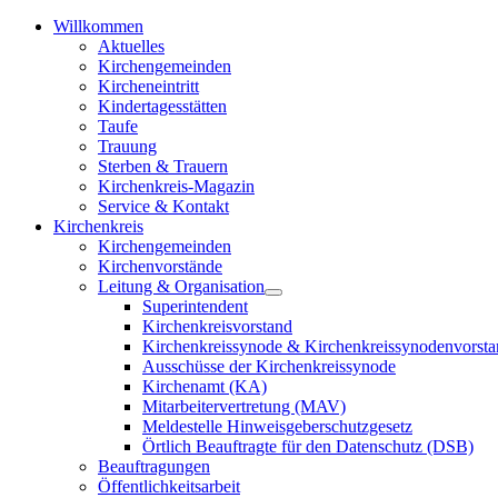
Willkommen
Aktuelles
Kirchengemeinden
Kircheneintritt
Kindertagesstätten
Taufe
Trauung
Sterben & Trauern
Kirchenkreis-Magazin
Service & Kontakt
Kirchenkreis
Kirchengemeinden
Kirchenvorstände
Leitung & Organisation
Superintendent
Kirchenkreisvorstand
Kirchenkreissynode & Kirchenkreissynodenvorst
Ausschüsse der Kirchenkreissynode
Kirchenamt (KA)
Mitarbeitervertretung (MAV)
Meldestelle Hinweisgeberschutzgesetz
Örtlich Beauftragte für den Datenschutz (DSB)
Beauftragungen
Öffentlichkeitsarbeit