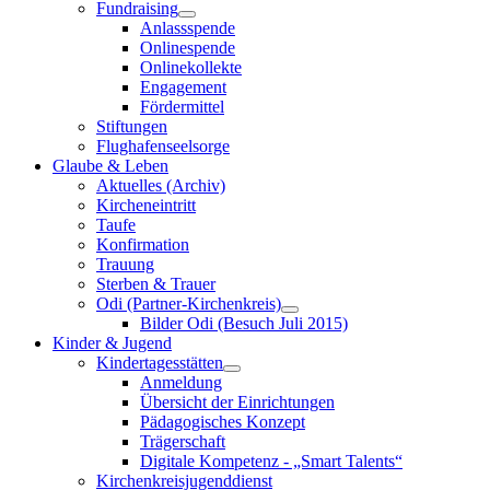
Fundraising
Anlassspende
Onlinespende
Onlinekollekte
Engagement
Fördermittel
Stiftungen
Flughafenseelsorge
Glaube & Leben
Aktuelles (Archiv)
Kircheneintritt
Taufe
Konfirmation
Trauung
Sterben & Trauer
Odi (Partner-Kirchenkreis)
Bilder Odi (Besuch Juli 2015)
Kinder & Jugend
Kindertagesstätten
Anmeldung
Übersicht der Einrichtungen
Pädagogisches Konzept
Trägerschaft
Digitale Kompetenz - „Smart Talents“
Kirchenkreisjugenddienst