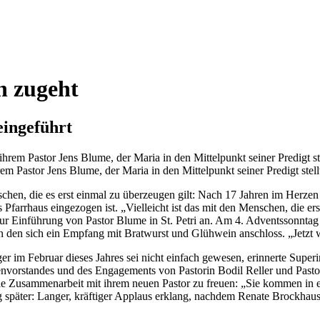
n zugeht
eingeführt
em Pastor Jens Blume, der Maria in den Mittelpunkt seiner Predigt stel
en, die es erst einmal zu überzeugen gilt: Nach 17 Jahren im Herzen 
 Pfarrhaus eingezogen ist. „Vielleicht ist das mit den Menschen, die e
ur Einführung von Pastor Blume in St. Petri an. Am 4. Adventssonntag 
 an den sich ein Empfang mit Bratwurst und Glühwein anschloss. „Jetzt w
 im Februar dieses Jahres sei nicht einfach gewesen, erinnerte Superin
nvorstandes und des Engagements von Pastorin Bodil Reller und Pasto
 Zusammenarbeit mit ihrem neuen Pastor zu freuen: „Sie kommen in ein
ig später: Langer, kräftiger Applaus erklang, nachdem Renate Brockha