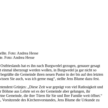
lte. Foto: Andrea Hesse
Ostfrieslands hat es ihn nach Burgwedel gezogen, genauer gesagt
rst einmal überzeugt werden wollen, in Burgwedel ja gar nicht so
begrüßte die Gemeinde ihren neuen Pastor in der bis auf den letzten
issen Sie auch, was ich gerne mag“, stellte Jens Blume dazu fest.
tendent Grünjes: „Diese Zeit war geprägt von viel Ratlosigkeit und
r Böhme aus Lehrte sei es der Gemeinde aber gelungen, ihr
e Gemeinde, die ihre Türen für Sie und Ihre Familie weit öffnet.“
us, Vorsitzende des Kirchenvorstandes, Jens Blume die Urkunde zu