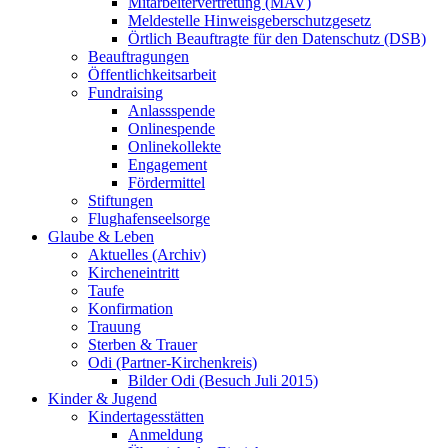
Mitarbeitervertretung (MAV)
Meldestelle Hinweisgeberschutzgesetz
Örtlich Beauftragte für den Datenschutz (DSB)
Beauftragungen
Öffentlichkeitsarbeit
Fundraising
Anlassspende
Onlinespende
Onlinekollekte
Engagement
Fördermittel
Stiftungen
Flughafenseelsorge
Glaube & Leben
Aktuelles (Archiv)
Kircheneintritt
Taufe
Konfirmation
Trauung
Sterben & Trauer
Odi (Partner-Kirchenkreis)
Bilder Odi (Besuch Juli 2015)
Kinder & Jugend
Kindertagesstätten
Anmeldung