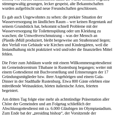
stimmgewaltig gesungen, lecker gespeist, alte Bekanntschaften
wurden aufgefrischt und neue Freundschaften geschlossen.
Es gab auch Ungewohntes zu sehen: die prekäre Situation der
Wasserversorgung im ländlichen Raum – wer keinen Regentank auf
seinem Grundstück hat, bekommt schnell Probleme mit der
Wasserversorgung für Toilettenspülung oder um Kleidung zu
waschen; die Umweltverschmutzung – was der Mensch an
(Plastik-)Müll produziert, bleibt bergeweise am Straßenrand liegen;
den Verfall von Gebäude wie Kirchen und Kindergärten, weil die
Instandhaltung nicht praktiziert wird und/oder die finanziellen Mittel
fehlen.
Die Feier zum Jubiläum wurde mit einem Willkommensgottesdienst
im Gemeindezentrum Tlhabane in Rustenburg begangen; weiter mit
einem Gottesdienst mit Buchvorstellung und Erinnerungen der 17
Gründungsmitglieder bzw. ihrer Angehörigen und einem Gala-
Dinner in der Stadthalle Rustenburg. Etwa 800 Gäste erlebten eine
mitreißende Weinauktion, hörten italienische Arien, feierten
begeistert.
Am dritten Tag folgte eine mehr als achtstündige Präsentation aller
Chöre der Gemeinden und am Folgetag schließlich der
Abschlussgottesdienst mit ca. 6.000 Gläubigen im Olympiastadium.
Zum Ende bat der „presiding bishop“, der Vorsitzende der