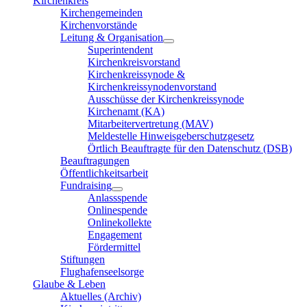
Kirchenkreis
Kirchengemeinden
Kirchenvorstände
Leitung & Organisation
Superintendent
Kirchenkreisvorstand
Kirchenkreissynode &
Kirchenkreissynodenvorstand
Ausschüsse der Kirchenkreissynode
Kirchenamt (KA)
Mitarbeitervertretung (MAV)
Meldestelle Hinweisgeberschutzgesetz
Örtlich Beauftragte für den Datenschutz (DSB)
Beauftragungen
Öffentlichkeitsarbeit
Fundraising
Anlassspende
Onlinespende
Onlinekollekte
Engagement
Fördermittel
Stiftungen
Flughafenseelsorge
Glaube & Leben
Aktuelles (Archiv)