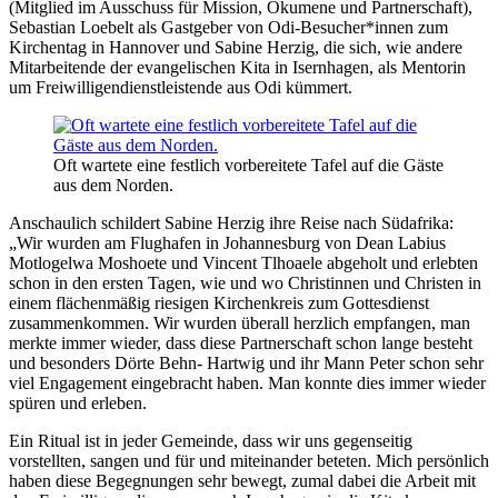
(Mitglied im Ausschuss für Mission, Ökumene und Partnerschaft),
Sebastian Loebelt als Gastgeber von Odi-Besucher*innen zum
Kirchentag in Hannover und Sabine Herzig, die sich, wie andere
Mitarbeitende der evangelischen Kita in Isernhagen, als Mentorin
um Freiwilligendienstleistende aus Odi kümmert.
Oft wartete eine festlich vorbereitete Tafel auf die Gäste
aus dem Norden.
Anschaulich schildert Sabine Herzig ihre Reise nach Südafrika:
„Wir wurden am Flughafen in Johannesburg von Dean Labius
Motlogelwa Moshoete und Vincent Tlhoaele abgeholt und erlebten
schon in den ersten Tagen, wie und wo Christinnen und Christen in
einem flächenmäßig riesigen Kirchenkreis zum Gottesdienst
zusammenkommen. Wir wurden überall herzlich empfangen, man
merkte immer wieder, dass diese Partnerschaft schon lange besteht
und besonders Dörte Behn- Hartwig und ihr Mann Peter schon sehr
viel Engagement eingebracht haben. Man konnte dies immer wieder
spüren und erleben.
Ein Ritual ist in jeder Gemeinde, dass wir uns gegenseitig
vorstellten, sangen und für und miteinander beteten. Mich persönlich
haben diese Begegnungen sehr bewegt, zumal dabei die Arbeit mit