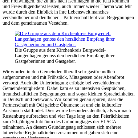
den Freiwilligen, die zu uns nach Isernhagen in die Kita kommen
und Freiwilligendienst leisten, auch immer wieder Thema war. Mir
wurde durch den Einblick in ihre Lebenswelt manches
verständlicher und deutlicher – Partnerschaft lebt von Begegnungen
und dem gemeinsamen Verstehen.
Die Gruppe aus dem Kirchenkreis Burgwedel-
Langenhagen genoss den herzlichen Empfang ihrer
Gastgeberinnen und Gastgeber.
Wir wurden in den Gemeinden überall sehr gastfreundlich
aufgenommen und mit Frühstück, Mittagessen oder Abendbrot
versorgt. Auch die Unterbringung erfolgte bei verschiedenen
Gemeindemitgliedern. Dabei kam es zu intensiven Gesprächen,
freundschaftlichen Begegnungen und sogar kleinen Spracheinheiten
in Deutsch und Setswana. Wir konnten genau spüren, dass die
Partnerschaft mit Odi gelebte Ökumene ist und ein kultureller
Austausch stattfindet. Dies wurde besonders deutlich, als wir nach
Rustenburg aufbrachen und vier Tage lang an den Feierlichkeiten
zum 50-jährigen Jubiläum des Gründungtages der ELSCA
teilnahmen. An diesem Gründungstag schlossen sich mehrere
lutherische Regionalkirchen zusammen und gaben sich eine