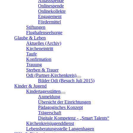
Anlassspende
Onlinespende
Onlinekollekte
Engagement
Fördermittel
Stiftungen
Flughafenseelsorge
Glaube & Leben
Aktuelles (Archiv)
Kircheneintritt
Taufe
Konfirmation
Trauung
Sterben & Trauer
Odi (Partner-Kirchenkreis)
Bilder Odi (Besuch Juli 2015)
Kinder & Jugend
Kindertagesstätten
Anmeldung
Übersicht der Einrichtungen
Pädagogisches Konzept
Trägerschaft
Digitale Kompetenz - „Smart Talents“
Kirchenkreisjugenddienst
Lebensberatungsstelle Langenhagen