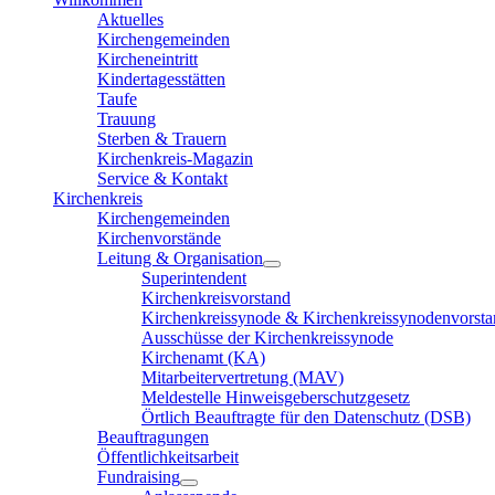
Aktuelles
Kirchengemeinden
Kircheneintritt
Kindertagesstätten
Taufe
Trauung
Sterben & Trauern
Kirchenkreis-Magazin
Service & Kontakt
Kirchenkreis
Kirchengemeinden
Kirchenvorstände
Leitung & Organisation
Superintendent
Kirchenkreisvorstand
Kirchenkreissynode & Kirchenkreissynodenvorst
Ausschüsse der Kirchenkreissynode
Kirchenamt (KA)
Mitarbeitervertretung (MAV)
Meldestelle Hinweisgeberschutzgesetz
Örtlich Beauftragte für den Datenschutz (DSB)
Beauftragungen
Öffentlichkeitsarbeit
Fundraising