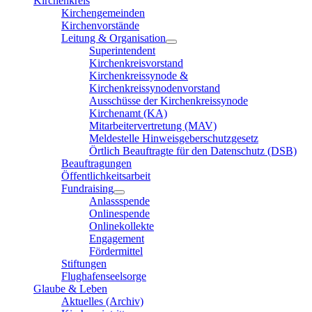
Kirchenkreis
Kirchengemeinden
Kirchenvorstände
Leitung & Organisation
Superintendent
Kirchenkreisvorstand
Kirchenkreissynode &
Kirchenkreissynodenvorstand
Ausschüsse der Kirchenkreissynode
Kirchenamt (KA)
Mitarbeitervertretung (MAV)
Meldestelle Hinweisgeberschutzgesetz
Örtlich Beauftragte für den Datenschutz (DSB)
Beauftragungen
Öffentlichkeitsarbeit
Fundraising
Anlassspende
Onlinespende
Onlinekollekte
Engagement
Fördermittel
Stiftungen
Flughafenseelsorge
Glaube & Leben
Aktuelles (Archiv)