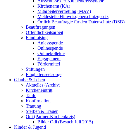
Ausschüsse der Kirchenkreissynode
Kirchenamt (KA)
Mitarbeitervertretung (MAV)
Meldestelle Hinweisgeberschutzgesetz
Örtlich Beauftragte für den Datenschutz (DSB)
Beauftragungen
Öffentlichkeitsarbeit
Fundraising
Anlassspende
Onlinespende
Onlinekollekte
Engagement
Fördermittel
Stiftungen
Flughafenseelsorge
Glaube & Leben
Aktuelles (Archiv)
Kircheneintritt
Taufe
Konfirmation
Trauung
Sterben & Trauer
Odi (Partner-Kirchenkreis)
Bilder Odi (Besuch Juli 2015)
Kinder & Jugend