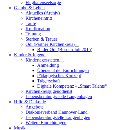
Flughafenseelsorge
Glaube & Leben
Aktuelles (Archiv)
Kircheneintritt
Taufe
Konfirmation
Trauung
Sterben & Trauer
Odi (Partner-Kirchenkreis)
Bilder Odi (Besuch Juli 2015)
Kinder & Jugend
Kindertagesstätten
Anmeldung
Übersicht der Einrichtungen
Pädagogisches Konzept
Trägerschaft
Digitale Kompetenz - „Smart Talents“
Kirchenkreisjugenddienst
Lebensberatungsstelle Langenhagen
Hilfe & Diakonie
Angebote
Diakonieverband Hannover-Land
Lebensberatungstelle Langenhagen
Weitere Einrichtungen
Musik