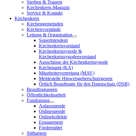
Sterben & Trauern
Kirchenkreis-Magazin
Service & Kontakt
Kirchenkreis
Kirchengemeinden
Kirchenvorstände
Leitung & Organisation
Superintendent
Kirchenkreisvorstand
Kirchenkreissynode &
Kirchenkreissynodenvorstand
Ausschüsse der Kirchenkreissynode
Kirchenamt (KA)
Mitarbeitervertretung (MAV)
Meldestelle Hinweisgeberschutzgesetz
Örtlich Beauftragte für den Datenschutz (DSB)
Beauftragungen
Öffentlichkeitsarbeit
Fundraising
Anlassspende
Onlinespende
Onlinekollekte
Engagement
Fördermittel
Stiftungen